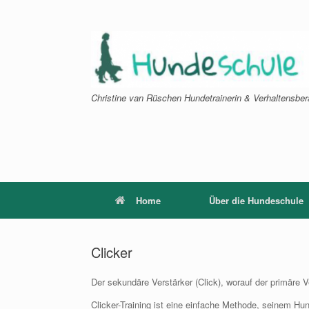
Zum
Inhalt
springen
Christine van Rüschen Hundetrainerin & Verhaltensber
Home
Über die Hundeschule
Clicker
Der sekundäre Verstärker (Click), worauf der primäre Ver
Clicker-Training ist eine einfache Methode, seinem 