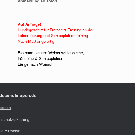
Anmeldung ab sofort!
Auf Anfrage!
Hundegeschirr für Freizeit & Training an der
Leinenführung und Schleppleinentraining
Nach Maß angefertigt.
Biothane Leinen: Welpenschleppleine,
Führleine & Schleppleinen.
Länge nach Wunsch!
deschule-apen.de
essum
nschutzerklärung
ie-Hinweise