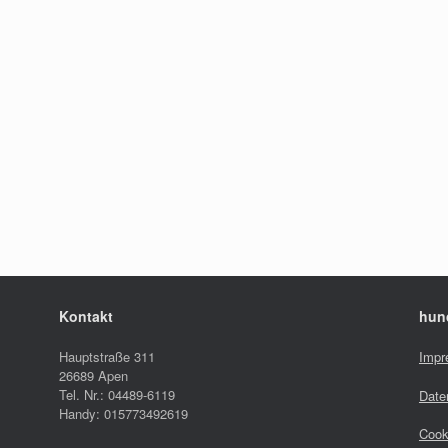
Kontakt
hun
Hauptstraße 311
Impr
26689 Apen
Tel. Nr.: 04489-6119
Date
Handy: 015773492619
Cook