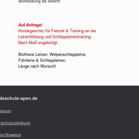
Anmeldung ab sofort!
Auf Anfrage!
Hundegeschirr für Freizeit & Training an der
Leinenführung und Schleppleinentraining
Nach Maß angefertigt.
Biothane Leinen: Welpenschleppleine,
Führleine & Schleppleinen.
Länge nach Wunsch!
deschule-apen.de
essum
nschutzerklärung
ie-Hinweise