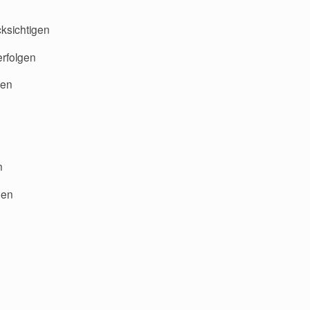
ksichtigen
erfolgen
ben
n
den