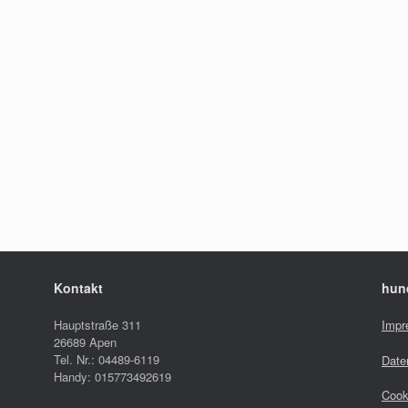
Kontakt
hun
Hauptstraße 311
Impr
26689 Apen
Tel. Nr.: 04489-6119
Date
Handy: 015773492619
Cook