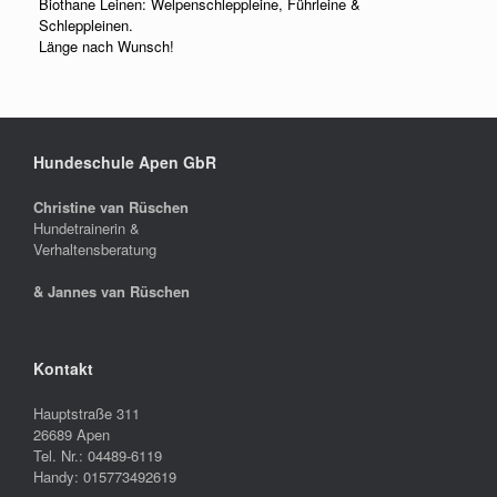
Biothane Leinen: Welpenschleppleine, Führleine &
Schleppleinen.
Länge nach Wunsch!
Hundeschule Apen GbR
Christine van Rüschen
Hundetrainerin &
Verhaltensberatung
& Jannes van Rüschen
Kontakt
Hauptstraße 311
26689 Apen
Tel. Nr.: 04489-6119
Handy: 015773492619