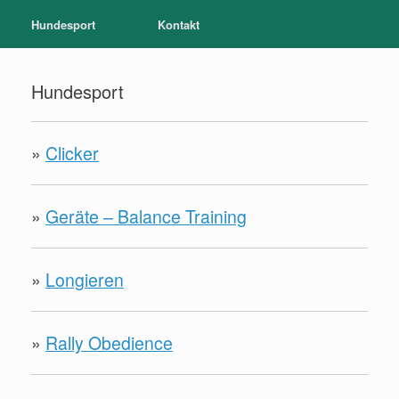
Hundesport
Kontakt
Hundesport
»
Clicker
»
Geräte – Balance Training
»
Longieren
»
Rally Obedience