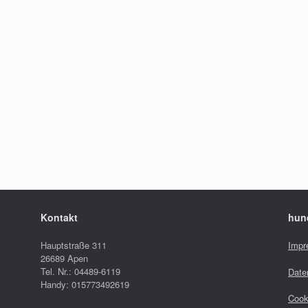
Kontakt
hun
Hauptstraße 311
Impr
26689 Apen
Tel. Nr.: 04489-6119
Date
Handy: 015773492619
Cook