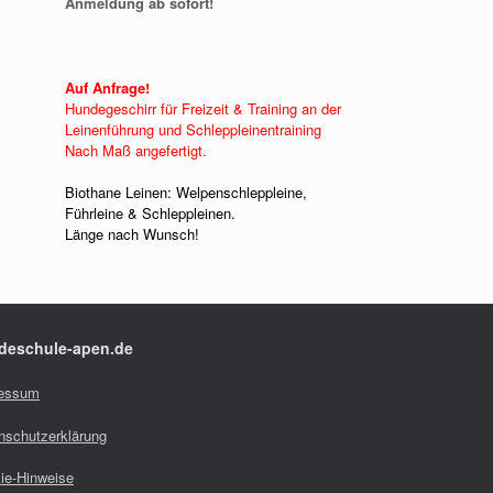
Anmeldung ab sofort!
Auf Anfrage!
Hundegeschirr für Freizeit & Training an der
Leinenführung und Schleppleinentraining
Nach Maß angefertigt.
Biothane Leinen: Welpenschleppleine,
Führleine & Schleppleinen.
Länge nach Wunsch!
deschule-apen.de
essum
nschutzerklärung
ie-Hinweise