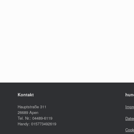
Kontakt
hun
Hauptstraße 311
Impr
26689 Apen
Tel. Nr.: 04489-6119
Date
Handy: 015773492619
Cook