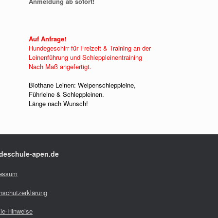
Anmeldung ab sofort!
Auf Anfrage!
Hundegeschirr für Freizeit & Training an der
Leinenführung und Schleppleinentraining
Nach Maß angefertigt.
Biothane Leinen: Welpenschleppleine,
Führleine & Schleppleinen.
Länge nach Wunsch!
deschule-apen.de
essum
nschutzerklärung
ie-Hinweise